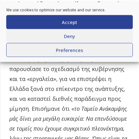
σχέσεων ήδη από τα τέλη της δεκαετίας
We use cookies to optimize our website and our service.
του ’90
. Ενώ, έκανε λόγω για τις μεγάλες
Accept
προοπτικές ανάπτυξης μεταξύ των δύο
χωρών την επόμενη δεκαετία.
Deny
Ο Υπουργός Υποδομών & Μεταφορών, κ.
Preferences
Κωστας Καραμανλής, με τη σειρά του
παρουσίασε το σχεδιασμό της κυβέρνησης
και τα «εργαλεία», για να επιστρέψει η
Ελλάδα ξανά στο επίκεντρο της ανάπτυξης,
και να καταστεί διεθνές παράδειγμα προς
μίμηση. Επισήμανε ότι «
το Ταμείο Ανάκαμψης
μάς δίνει μια μεγάλη ευκαιρία: Να επενδύσουμε
σε τομείς που έχουμε συγκριτικό πλεονέκτημα,
λόγω της στρατηγικής μας θέσης. Όπως είναι τα