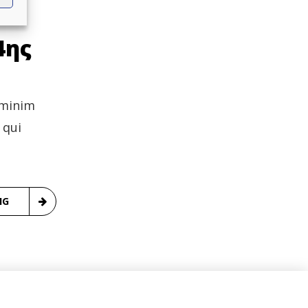
4ης
 minim
 qui
NG