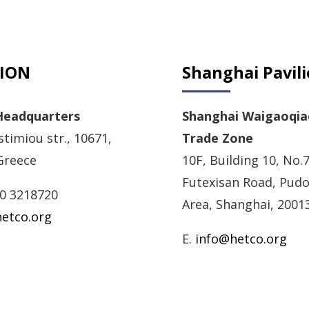
ION
Shanghai Pavil
Headquarters
Shanghai Waigaoqia
timiou str., 10671,
Trade Zone
Greece
10F, Building 10, No.7
Futexisan Road, Pud
10 3218720
Area, Shanghai, 2001
etco.org
E.
info@hetco.org