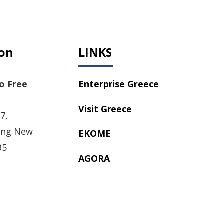
ion
LINKS
o Free
Enterprise Greece
Visit Greece
7,
ong New
EKOME
35
AGORA