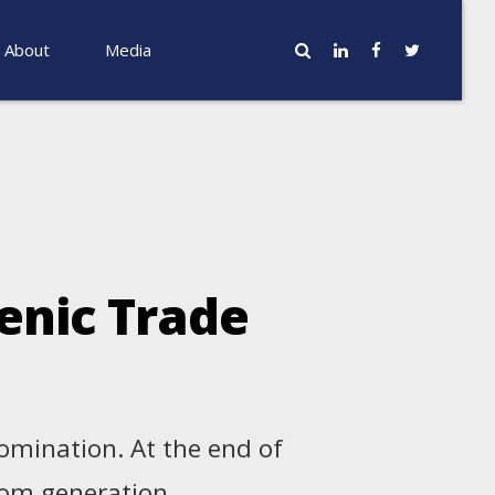
About
Media
enic Trade
domination. At the end of
rom generation.