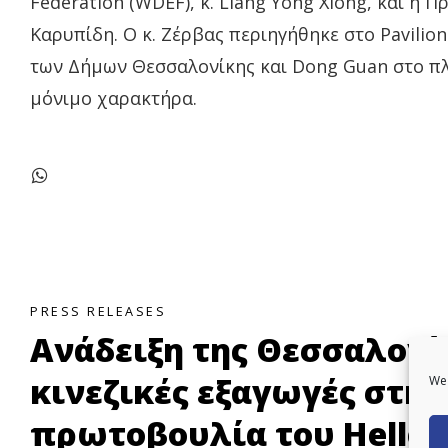
Federation (WDEF), κ. Liang Yong Xiong, και η Π
Καρυπίδη. Ο κ. Ζέρβας περιηγήθηκε στο Pavilio
των Δήμων Θεσσαλονίκης και Dong Guan στο πλα
μόνιμο χαρακτήρα.
PRESS RELEASES
Ανάδειξη της Θεσσαλονίκ
κινεζικές εξαγωγές στη
We 
πρωτοβουλία του Helleni