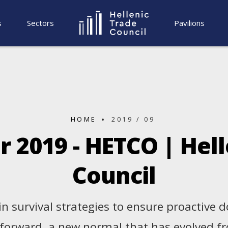
s
Sectors
Pavilions
HOME
2019 / 09
 2019 - HETCO | Hell
Council
in survival strategies to ensure proactive 
 forward, a new normal that has evolved f