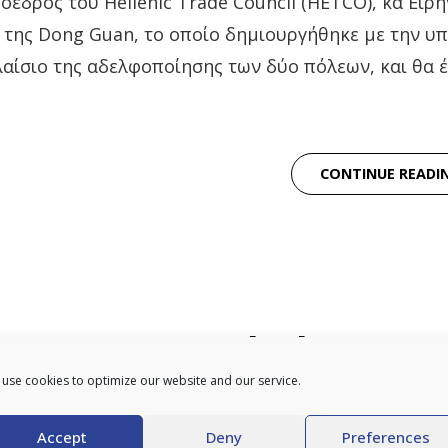
ροέδρος του Hellenic Trade Council (HETCO), κα Ειρ
n της Dong Guan, το οποίο δημιουργήθηκε με την υ
ίσιο της αδελφοποίησης των δύο πόλεων, και θα έ
CONTINUE READI
ης σε κεντρικό κόμβο για 
ν Νοτιοανατολική Ευρώπη 
use cookies to optimize our website and our service.
c Trade Council εγκαινιάσ
Accept
Deny
Preferences