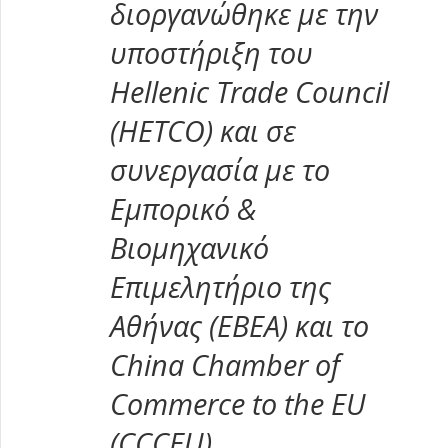
διοργανώθηκε με την
υποστήριξη του
Hellenic
Trade
Council
(
HETCO
) και σε
συνεργασία με το
Εμπορικό &
Βιομηχανικό
Επιμελητήριο της
Αθήνας (ΕΒΕΑ) και το
China Chamber of
Commerce to the EU
(CCCEU).