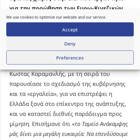
για την προώθηση των Ευρω-Κινεζικών
σχέσεων ήδη από τα τέλη της δεκαετίας
We use cookies to optimize our website and our service.
του ’90
. Ενώ, έκανε λόγω για τις μεγάλες
Accept
προοπτικές ανάπτυξης μεταξύ των δύο
Deny
χωρών την επόμενη δεκαετία.
Preferences
Ο Υπουργός Υποδομών & Μεταφορών, κ.
Κωστας Καραμανλής, με τη σειρά του
παρουσίασε το σχεδιασμό της κυβέρνησης
και τα «εργαλεία», για να επιστρέψει η
Ελλάδα ξανά στο επίκεντρο της ανάπτυξης,
και να καταστεί διεθνές παράδειγμα προς
μίμηση. Επισήμανε ότι «
το Ταμείο Ανάκαμψης
μάς δίνει μια μεγάλη ευκαιρία: Να επενδύσουμε